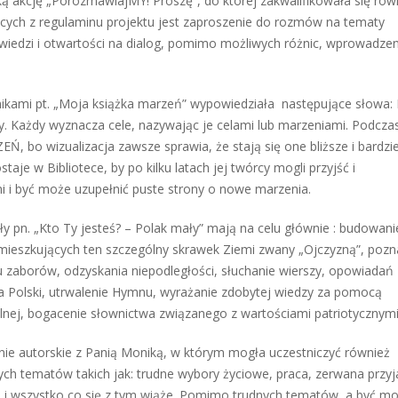
ką akcję „PorozmawiajMY! Proszę”, do której zakwalifikowała się rów
ących z regulaminu projektu jest zaproszenie do rozmów na tematy
wiedzi i otwartości na dialog, pomimo możliwych różnic, wprowadzen
nikami pt. „Moja książka marzeń” wypowiedziała następujące słowa:
y. Każdy wyznacza cele, nazywając je celami lub marzeniami. Podcza
bo wizualizacja zawsze sprawia, że stają się one bliższe i bardzie
taje w Bibliotece, by po kilku latach jej twórcy mogli przyjść i
 i być może uzupełnić puste strony o nowe marzenia.
y pn. „Kto Ty jesteś? – Polak mały” mają na celu głównie : budowani
amieszkujących ten szczególny skrawek Ziemi zwany „Ojczyzną”, pozn
su zaborów, odzyskania niepodległości, słuchanie wierszy, opowiadań 
dła Polski, utrwalenie Hymnu, wyrażanie zdobytej wiedzy za pomocą
alnej, bogacenie słownictwa związanego z wartościami patriotycznymi
ie autorskie z Panią Moniką, w którym mogła uczestniczyć również
ych tematów takich jak: trudne wybory życiowe, praca, zerwana przyj
a i wszystko co się z tym wiąże. Pomimo trudnych tematów, a być m