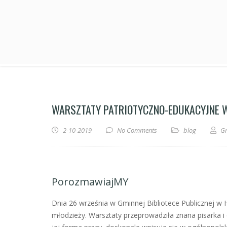
WARSZTATY PATRIOTYCZNO-EDUKACYJNE W
2-10-2019
No Comments
blog
Gr
PorozmawiajMY
Dnia 26 września w Gminnej Bibliotece Publicznej w Hac
młodzieży. Warsztaty przeprowadziła znana pisarka i