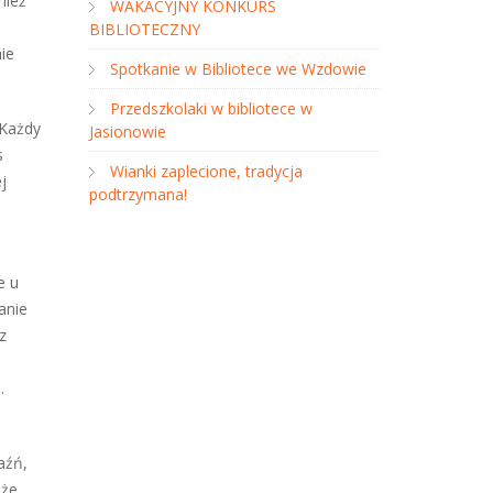
nież
WAKACYJNY KONKURS
BIBLIOTECZNY
ie
Spotkanie w Bibliotece we Wzdowie
Przedszkolaki w bibliotece w
 Każdy
Jasionowie
s
Wianki zaplecione, tradycja
j
podtrzymana!
e u
anie
z
.
aźń,
oże