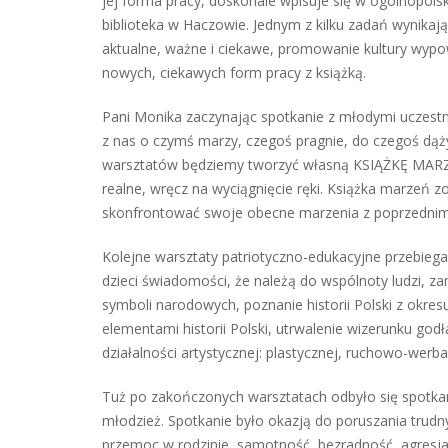
jej forma pracy, doskonale wpisuje się w ogólnopols
biblioteka w Haczowie. Jednym z kilku zadań wynikaj
aktualne, ważne i ciekawe, promowanie kultury wypo
nowych, ciekawych form pracy z książką.
Pani Monika zaczynając spotkanie z młodymi uczest
z nas o czymś marzy, czegoś pragnie, do czegoś dąż
warsztatów będziemy tworzyć własną KSIĄŻKĘ MARZEŃ, 
realne, wręcz na wyciągnięcie ręki. Książka marzeń zos
skonfrontować swoje obecne marzenia z poprzednimi
Kolejne warsztaty patriotyczno-edukacyjne przebiegał
dzieci świadomości, że należą do wspólnoty ludzi, z
symboli narodowych, poznanie historii Polski z okre
elementami historii Polski, utrwalenie wizerunku go
działalności artystycznej: plastycznej, ruchowo-werb
Tuż po zakończonych warsztatach odbyło się spotkan
młodzież. Spotkanie było okazją do poruszania trudn
przemoc w rodzinie, samotność, bezradność, agresj