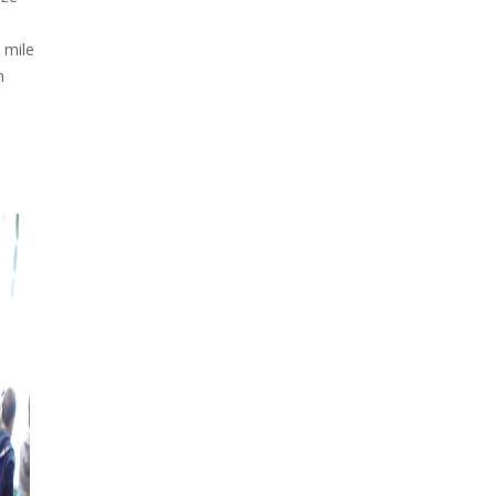
 mile
m