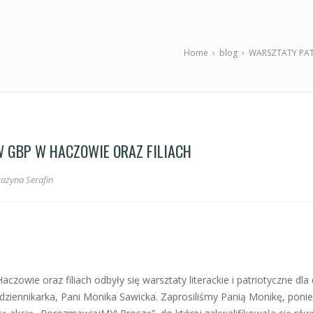
Home
›
blog
›
WARSZTATY PAT
 GBP W HACZOWIE ORAZ FILIACH
ażyna Serafin
zowie oraz filiach odbyły się warsztaty literackie i patriotyczne dla d
 dziennikarka, Pani Monika Sawicka. Zaprosiliśmy Panią Monikę, poni