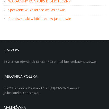
WAKACYJNY KONKURS BIBLIOTECZNY
Spotkanie w Bibliotece we Wzdowie
Przedszkolaki w bibliotece w Jasionowie
HACZÓW
36-213 Haczów 93 tel: 13 433 47 03 e-mail: biblioteka@haczow.pl
JABŁONICA POLSKA
36-213 Jabłonica Polska 217 tel: (13) 43-639-74 e-mail:
jp.biblioteka@haczow.pl
MALINÓWKA