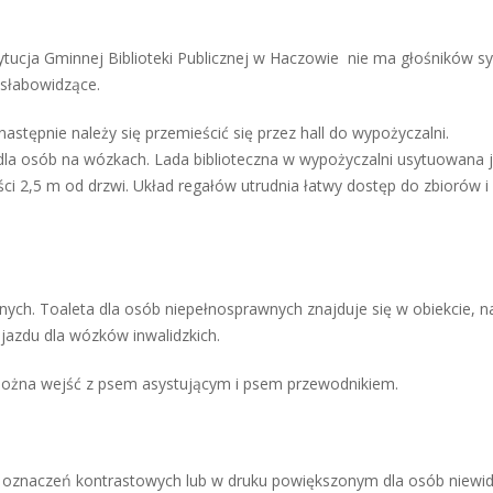
tytucja Gminnej Biblioteki Publicznej w Haczowie nie ma głośników 
słabowidzące.
następnie należy się przemieścić się przez hall do wypożyczalni.
dla osób na wózkach. Lada biblioteczna w wypożyczalni usytuowana j
ści 2,5 m od drzwi. Układ regałów utrudnia łatwy dostęp do zbiorów i
wnych. Toaleta dla osób niepełnosprawnych znajduje się w obiekcie, n
jazdu dla wózków inwalidzkich.
e można wejść z psem asystującym i psem przewodnikiem.
ani oznaczeń kontrastowych lub w druku powiększonym dla osób niew