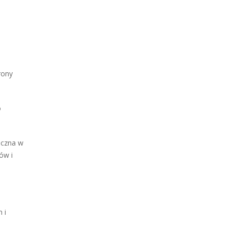
rony
o
eczna w
ów i
 i