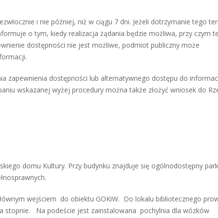
włocznie i nie później, niż w ciągu 7 dni. Jeżeli dotrzymanie tego te
nformuje o tym, kiedy realizacja żądania będzie możliwa, przy czym t
pewnienie dostępności nie jest możliwe, podmiot publiczny może
ormacji.
ia zapewnienia dostępności lub alternatywnego dostępu do informacj
rpaniu wskazanej wyżej procedury można także złożyć wniosek do Rz
wskiego domu Kultury. Przy budynku znajduje się ogólnodostępny park
ełnosprawnych.
t głównym wejściem do obiektu GOKiW. Do lokalu bibliotecznego pro
dwa stopnie. Na podeście jest zainstalowana pochylnia dla wózków