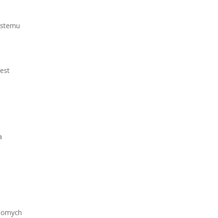
systemu
est
a
idomych