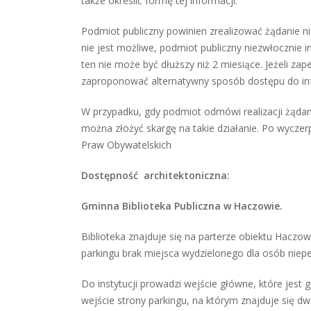
także określić formę tej informacji.
Podmiot publiczny powinien zrealizować żądanie niez
nie jest możliwe, podmiot publiczny niezwłocznie i
ten nie może być dłuższy niż 2 miesiące. Jeżeli za
zaproponować alternatywny sposób dostępu do inf
W przypadku, gdy podmiot odmówi realizacji żądan
można złożyć skargę na takie działanie. Po wycze
Praw Obywatelskich
Dostępność architektoniczna:
Gminna Biblioteka Publiczna w Haczowie.
Biblioteka znajduje się na parterze obiektu Haczo
parkingu brak miejsca wydzielonego dla osób niep
Do instytucji prowadzi wejście główne, które jes
wejście strony parkingu, na którym znajduje się 