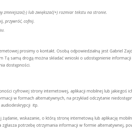
y zmniejszać(-) lub zwiększać(+) rozmiar tekstu na stronie.
j, przywróć, cofnij.
esu.
rnetowej prosimy o kontakt. Osobą odpowiedzialną jest Gabriel Zajd
com Tą samą drogą można składać wnioski o udostępnienie informacji
nia dostępności.
ści cyfrowej strony internetowej, aplikacji mobilnej lub jakiegoś ic
rmacji w formach alternatywnych, na przykład odczytanie niedostęp
audiodeskrypcji itp.
żądanie, wskazanie, o którą stronę internetową lub aplikację mobil
a zgłasza potrzebę otrzymania informacji w formie alternatywnej, p