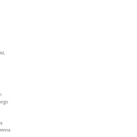
el,
h
nego
ną
owinna