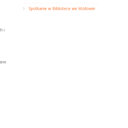
Spotkanie w Bibliotece we Wzdowie
h i
wane