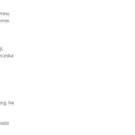
rminu
ermin
i,
ecznika
ing. Na
wadzi