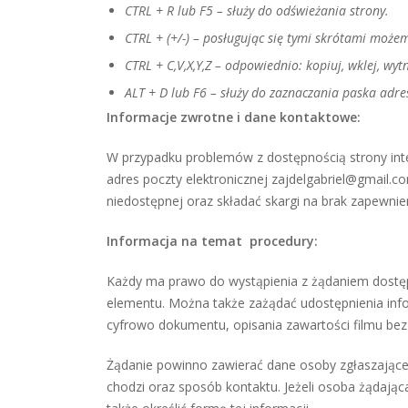
CTRL + R lub F5 – służy do odświeżania strony.
CTRL + (+/-) – posługując się tymi skrótami możem
CTRL + C,V,X,Y,Z – odpowiednio: kopiuj, wklej, wytni
ALT + D lub F6 – służy do zaznaczania paska adr
Informacje zwrotne i dane kontaktowe:
W przypadku problemów z dostępnością strony inte
adres poczty elektronicznej zajdelgabriel@gmail.
niedostępnej oraz składać skargi na brak zapewnie
Informacja na temat procedury:
Każdy ma prawo do wystąpienia z żądaniem dostępno
elementu. Można także zażądać udostępnienia info
cyfrowo dokumentu, opisania zawartości filmu bez 
Żądanie powinno zawierać dane osoby zgłaszającej 
chodzi oraz sposób kontaktu. Jeżeli osoba żądając