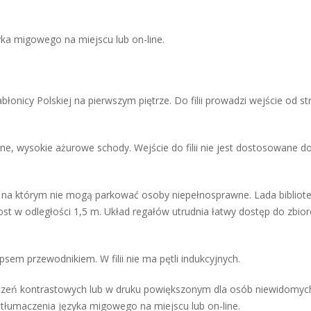
yka migowego na miejscu lub on-line.
łonicy Polskiej na pierwszym piętrze. Do filii prowadzi wejście od st
e, wysokie ażurowe schody. Wejście do filii nie jest dostosowane d
, na którym nie mogą parkować osoby niepełnosprawne. Lada bibliot
st w odległości 1,5 m. Układ regałów utrudnia łatwy dostęp do zbior
sem przewodnikiem. W filii nie ma pętli indukcyjnych.
znaczeń kontrastowych lub w druku powiększonym dla osób niewidomych
 tłumaczenia języka migowego na miejscu lub on-line.