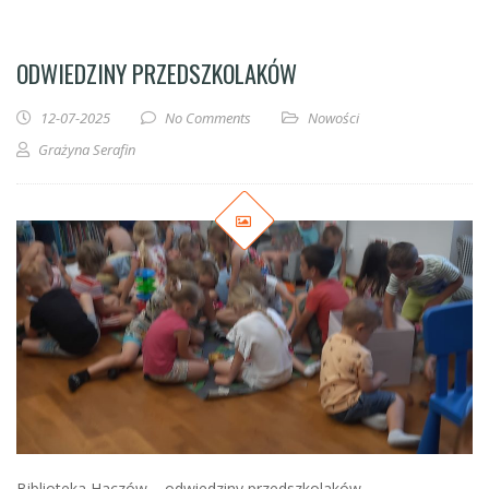
ODWIEDZINY PRZEDSZKOLAKÓW
12-07-2025
No Comments
Nowości
Grażyna Serafin
Biblioteka Haczów – odwiedziny przedszkolaków