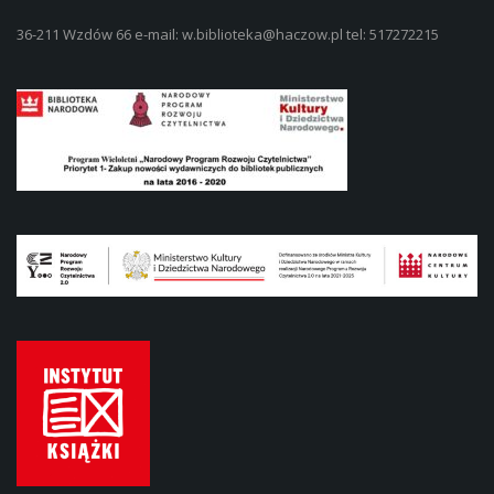
36-211 Wzdów 66 e-mail: w.biblioteka@haczow.pl tel: 517272215