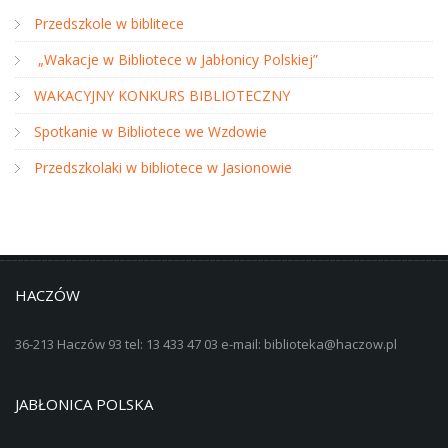
Przedszkole w biblitece
„Wakacje w Bibliotece w Jabłonicy Polskiej”
WAKACYJNY KONKURS BIBLIOTECZNY
Spotkanie w Bibliotece we Wzdowie
Przedszkolaki w bibliotece w Jasionowie
HACZÓW
36-213 Haczów 93 tel: 13 433 47 03 e-mail: biblioteka@haczow.pl
JABŁONICA POLSKA