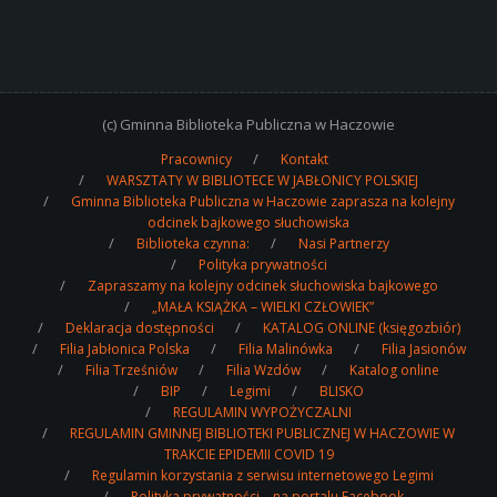
(c) Gminna Biblioteka Publiczna w Haczowie
Pracownicy
Kontakt
WARSZTATY W BIBLIOTECE W JABŁONICY POLSKIEJ
Gminna Biblioteka Publiczna w Haczowie zaprasza na kolejny
odcinek bajkowego słuchowiska
Biblioteka czynna:
Nasi Partnerzy
Polityka prywatności
Zapraszamy na kolejny odcinek słuchowiska bajkowego
„MAŁA KSIĄŻKA – WIELKI CZŁOWIEK”
Deklaracja dostępności
KATALOG ONLINE (księgozbiór)
Filia Jabłonica Polska
Filia Malinówka
Filia Jasionów
Filia Trześniów
Filia Wzdów
Katalog online
BIP
Legimi
BLISKO
REGULAMIN WYPOŻYCZALNI
REGULAMIN GMINNEJ BIBLIOTEKI PUBLICZNEJ W HACZOWIE W
TRAKCIE EPIDEMII COVID 19
Regulamin korzystania z serwisu internetowego Legimi
Polityka prywatności – na portalu Facebook