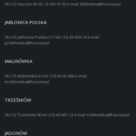
36-213 Haczów 93 tel: 13 433 47 03 e-mail: biblioteka@haczow.pl
JABŁONICA POLSKA
36-213 Jabłonica Polska 217 tel: (13) 43-639-74 e-mail:
jp.biblioteka@haczow.pl
MALINÓWKA
36-213 Malinówka 61 tel: (13) 43-92-066 e-mail:
m.biblioteka@haczow.pl
TRZEŚNIÓW
36-212 Trześniów 90 tel: (13) 43-601-12 e-mail: t.biblioteka@haczow.pl
JASIONÓW