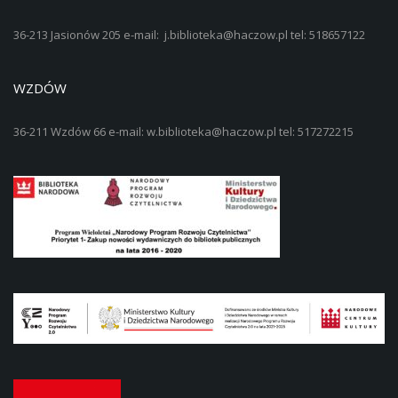
36-213 Jasionów 205 e-mail: j.biblioteka@haczow.pl tel: 518657122
WZDÓW
36-211 Wzdów 66 e-mail: w.biblioteka@haczow.pl tel: 517272215