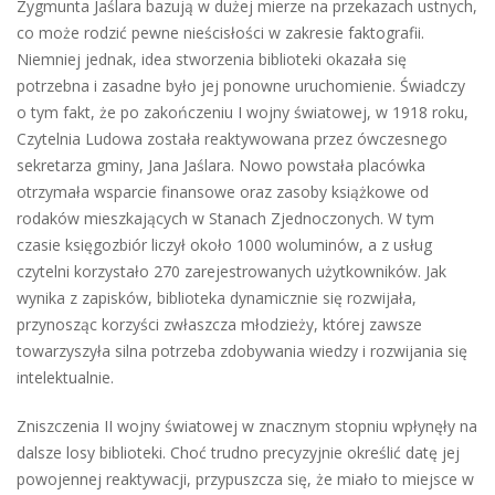
Zygmunta Jaślara bazują w dużej mierze na przekazach ustnych,
co może rodzić pewne nieścisłości w zakresie faktografii.
Niemniej jednak, idea stworzenia biblioteki okazała się
potrzebna i zasadne było jej ponowne uruchomienie. Świadczy
o tym fakt, że po zakończeniu I wojny światowej, w 1918 roku,
Czytelnia Ludowa została reaktywowana przez ówczesnego
sekretarza gminy, Jana Jaślara. Nowo powstała placówka
otrzymała wsparcie finansowe oraz zasoby książkowe od
rodaków mieszkających w Stanach Zjednoczonych. W tym
czasie księgozbiór liczył około 1000 woluminów, a z usług
czytelni korzystało 270 zarejestrowanych użytkowników. Jak
wynika z zapisków, biblioteka dynamicznie się rozwijała,
przynosząc korzyści zwłaszcza młodzieży, której zawsze
towarzyszyła silna potrzeba zdobywania wiedzy i rozwijania się
intelektualnie.
Zniszczenia II wojny światowej w znacznym stopniu wpłynęły na
dalsze losy biblioteki. Choć trudno precyzyjnie określić datę jej
powojennej reaktywacji, przypuszcza się, że miało to miejsce w