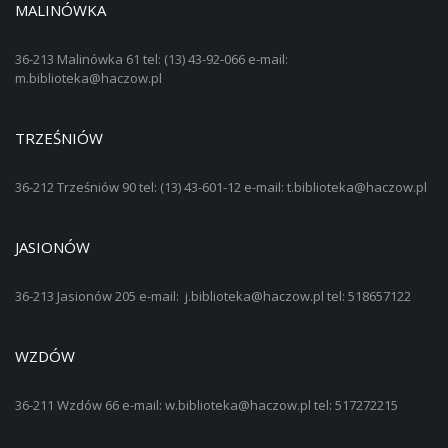
MALINÓWKA
36-213 Malinówka 61 tel: (13) 43-92-066 e-mail:
m.biblioteka@haczow.pl
TRZEŚNIÓW
36-212 Trześniów 90 tel: (13) 43-601-12 e-mail: t.biblioteka@haczow.pl
JASIONÓW
36-213 Jasionów 205 e-mail: j.biblioteka@haczow.pl tel: 518657122
WZDÓW
36-211 Wzdów 66 e-mail: w.biblioteka@haczow.pl tel: 517272215