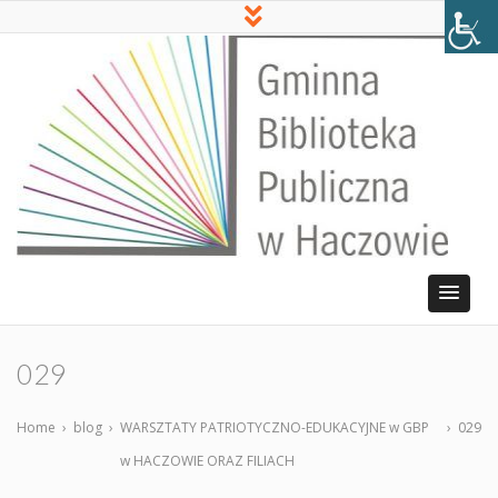
029
Home
›
blog
›
WARSZTATY PATRIOTYCZNO-EDUKACYJNE w GBP
›
029
w HACZOWIE ORAZ FILIACH