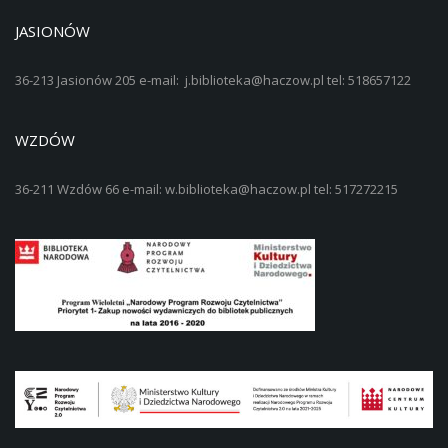
JASIONÓW
36-213 Jasionów 205 e-mail: j.biblioteka@haczow.pl tel: 518657122
WZDÓW
36-211 Wzdów 66 e-mail: w.biblioteka@haczow.pl tel: 517272215