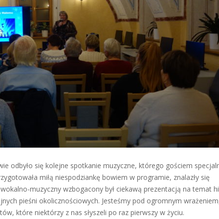
owie odbyło się kolejne spotkanie muzyczne, którego gościem specja
rzygotowała miłą niespodziankę bowiem w programie, znalazły się
stęp wokalno-muzyczny wzbogacony był ciekawą prezentacją na temat his
eligijnych pieśni okolicznościowych. Jesteśmy pod ogromnym wrażeniem
w, które niektórzy z nas słyszeli po raz pierwszy w życiu.