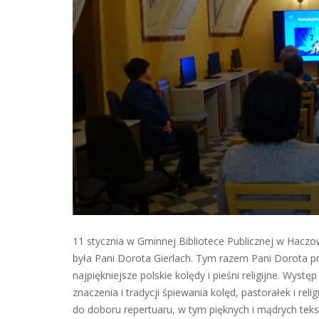
11 stycznia w Gminnej Bibliotece Publicznej w Hacz
była Pani Dorota Gierlach. Tym razem Pani Dorota p
najpiękniejsze polskie kolędy i pieśni religijne. Wy
znaczenia i tradycji śpiewania kolęd, pastorałek i r
do doboru repertuaru, w tym pięknych i mądrych tekstó