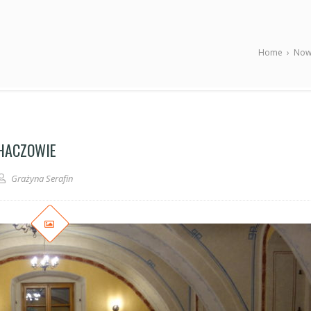
Home
›
Now
 HACZOWIE
Grażyna Serafin