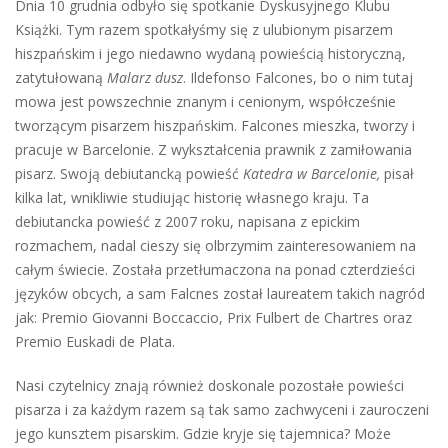
Dnia 10 grudnia odbyło się spotkanie Dyskusyjnego Klubu
Książki. Tym razem spotkałyśmy się z ulubionym pisarzem
hiszpańskim i jego niedawno wydaną powieścią historyczną,
zatytułowaną
Malarz dusz
. Ildefonso Falcones, bo o nim tutaj
mowa jest powszechnie znanym i cenionym, współcześnie
tworzącym pisarzem hiszpańskim. Falcones mieszka, tworzy i
pracuje w Barcelonie. Z wykształcenia prawnik z zamiłowania
pisarz. Swoją debiutancką powieść
Katedra w Barcelonie,
pisał
kilka lat, wnikliwie studiując historię własnego kraju. Ta
debiutancka powieść z 2007 roku, napisana z epickim
rozmachem, nadal cieszy się olbrzymim zainteresowaniem na
całym świecie. Została przetłumaczona na ponad czterdzieści
języków obcych, a sam Falcnes został laureatem takich nagród
jak: Premio Giovanni Boccaccio, Prix Fulbert de Chartres oraz
Premio Euskadi de Plata.
Nasi czytelnicy znają również doskonale pozostałe powieści
pisarza i za każdym razem są tak samo zachwyceni i zauroczeni
jego kunsztem pisarskim. Gdzie kryje się tajemnica? Może