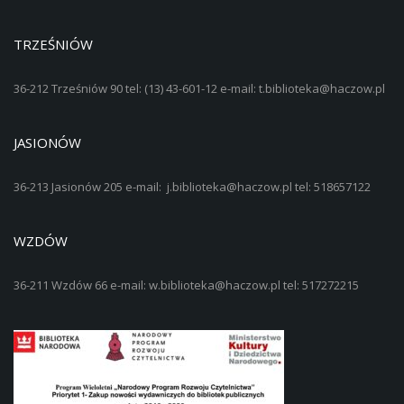
TRZEŚNIÓW
36-212 Trześniów 90 tel: (13) 43-601-12 e-mail: t.biblioteka@haczow.pl
JASIONÓW
36-213 Jasionów 205 e-mail: j.biblioteka@haczow.pl tel: 518657122
WZDÓW
36-211 Wzdów 66 e-mail: w.biblioteka@haczow.pl tel: 517272215