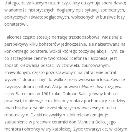
dlatego, że za każdym razem czytelnicy otrzymują sporą dawkę
wiadomości historycznych, dogłębny opis sytuacji społecznych,
politycznych i światopoglądowych, wplecionych w burzliwe losy
bohaterów?.
Falcones często stosuje narrację trzecioosobową, widzianą z
perspektywy kilku bohaterów jednocześnie, ale nakierowaną na
konkretnego bohatera, wokół którego toczy się akcja. Tym, za
co szczególnie cenimy twórczość Ildefonsa Falconesa, jest
sposób kreowania postaci. W człowieku zbuntowanym,
zniewolonym, często pozostawionym na zatracenie potrafi
wyzwolić dobro i chęć do walki z przeciwnościami losu. Zawsze
zwycięża dobro i miłość. Akcja powieści
Malarz dusz
rozgrywa
się w Barcelonie w 1901 roku. Dalmau Sala, główny bohater
powieści, to niezwykle uzdolniony malarz pochodzący z rodziny
anarchistów, czynnie uczestniczących w ówczesnym ruchu
robotniczym. Dzięki niezwykłym zdolnościom znajduje
zatrudnienie w pracowni ceramiki don Manuela Bello, jego
mentora i obrońcy wiary katolickiej. Życie towarzyskie, w którym