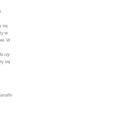
m
y się
ty w
owi. W
a czy
y się
fin