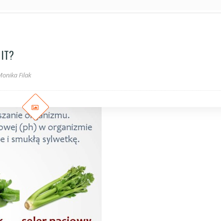
IT?
onika Filak