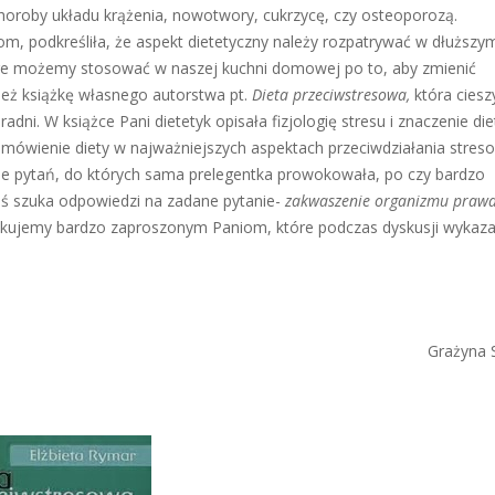
, choroby układu krążenia, nowotwory, cukrzycę, czy osteoporozą.
, podkreśliła, że aspekt dietetyczny należy rozpatrywać w dłuższy
tóre możemy stosować w naszej kuchni domowej po to, aby zmienić
eż książkę własnego autorstwa pt.
Dieta przeciwstresowa,
która ciesz
ni. W książce Pani dietetyk opisała fizjologię stresu i znaczenie die
omówienie diety w najważniejszych aspektach przeciwdziałania stres
ie pytań, do których sama prelegentka prowokowała, po czy bardzo
ktoś szuka odpowiedzi na zadane pytanie-
zakwaszenie organizmu prawd
ękujemy bardzo zaproszonym Paniom, które podczas dyskusji wykazał
Grażyna Sera