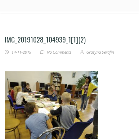
IMG_20191028_104939_1[1](2)
14-11-2019
No Comments
Grażyna Serafin