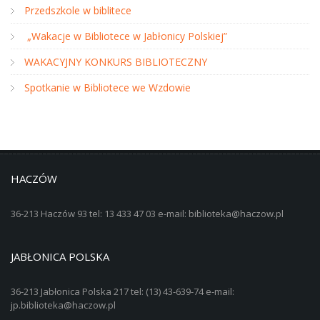
Przedszkole w biblitece
„Wakacje w Bibliotece w Jabłonicy Polskiej”
WAKACYJNY KONKURS BIBLIOTECZNY
Spotkanie w Bibliotece we Wzdowie
HACZÓW
36-213 Haczów 93 tel: 13 433 47 03 e-mail: biblioteka@haczow.pl
JABŁONICA POLSKA
36-213 Jabłonica Polska 217 tel: (13) 43-639-74 e-mail:
jp.biblioteka@haczow.pl