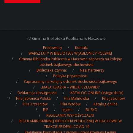
(c) Gminna Biblioteka Publiczna w Haczowie
Pracownicy
Kontakt
WARSZTATY W BIBLIOTECE W JABŁONICY POLSKIEJ
Gminna Biblioteka Publiczna w Haczowie zaprasza na kolejny
odcinek bajkowego słuchowiska
Biblioteka czynna:
Nasi Partnerzy
Polityka prywatności
Zapraszamy na kolejny odcinek słuchowiska bajkowego
„MAŁA KSIĄŻKA – WIELKI CZŁOWIEK”
Deklaracja dostępności
KATALOG ONLINE (księgozbiór)
Filia Jabłonica Polska
Filia Malinówka
Filia Jasionów
Filia Trześniów
Filia Wzdów
Katalog online
BIP
Legimi
BLISKO
REGULAMIN WYPOŻYCZALNI
REGULAMIN GMINNEJ BIBLIOTEKI PUBLICZNEJ W HACZOWIE W
TRAKCIE EPIDEMII COVID 19
Regulamin korzystania z serwisu internetowego Legimi