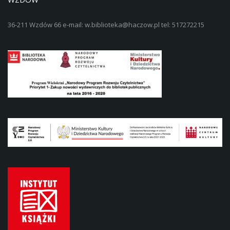
36-211 Wzdów 66 e-mail: w.biblioteka@haczow.pl tel: 517272215