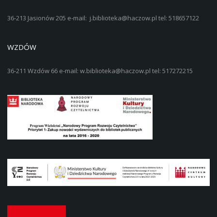
36-213 Jasionów 205 e-mail: j.biblioteka@haczow.pl tel: 518657122
WZDÓW
36-211 Wzdów 66 e-mail: w.biblioteka@haczow.pl tel: 517272215