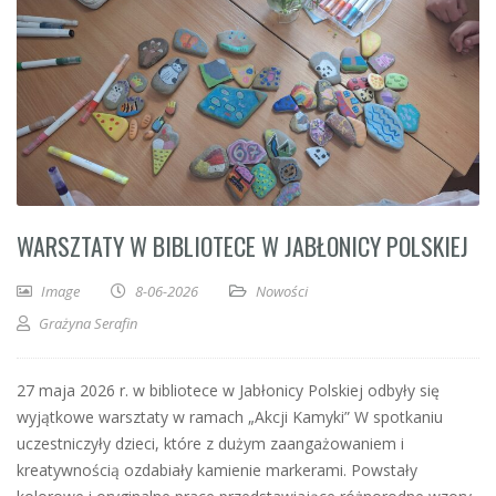
WARSZTATY W BIBLIOTECE W JABŁONICY POLSKIEJ
Image
8-06-2026
Nowości
Grażyna Serafin
27 maja 2026 r. w bibliotece w Jabłonicy Polskiej odbyły się
wyjątkowe warsztaty w ramach „Akcji Kamyki” W spotkaniu
uczestniczyły dzieci, które z dużym zaangażowaniem i
kreatywnością ozdabiały kamienie markerami. Powstały