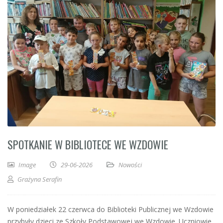
SPOTKANIE W BIBLIOTECE WE WZDOWIE
Image
29-06-2026
Nowości
Grażyna Serafin
W poniedziałek 22 czerwca do Biblioteki Publicznej we Wzdowie
przybyły dzieci ze Szkoły Podstawowej we Wzdowie. Uczniowie