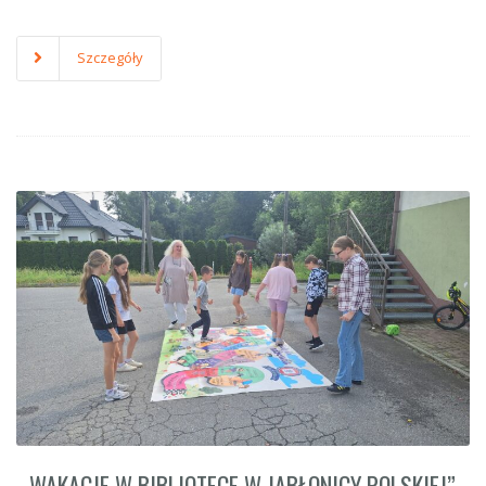
Szczegóły
„WAKACJE W BIBLIOTECE W JABŁONICY POLSKIEJ”