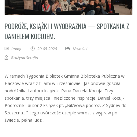
PODRÓŻE, KSIĄŻKI I WYOBRAŹNIA — SPOTKANIA Z
DANIELEM KOCUJEM.
Image
20-05-2026
Nowości
Grażyna Serafin
W ramach Tygodnia Bibliotek Gminna Biblioteka Publiczna w
Haczowie wraz z filiami w Trześniowie i Jasionowie gościła
podróżnika i autora książek, Pana Daniela Kocuja. Trzy
spotkania, trzy miejsca , niezliczone inspiracje. Daniel Kocuj-
Podróżnik i autor 2 książek pt. „Bik’eowa podróż. Z Sydney do
Szczecna…” Jego twórczość czerpie wprost z wypraw po
świecie, pełna ludzi,