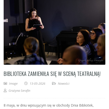
BIBLIOTEKA ZAMIENIŁA SIĘ W SCENĄ TEATRALNĄ!
Image
13-05-2026
Nowości
Grażyna Serafin
8 maja, w dniu wpisującym się w obchody Dnia Bibliotek,