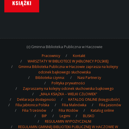
(c) Gminna Biblioteka Publiczna w Haczowie
Pracownicy
Kontakt
WARSZTATY W BIBLIOTECE W JABŁONICY POLSKIEJ
Gminna Biblioteka Publiczna w Haczowie zaprasza na kolejny
odcinek bajkowego słuchowiska
Biblioteka czynna:
Nasi Partnerzy
Polityka prywatności
Zapraszamy na kolejny odcinek słuchowiska bajkowego
„MAŁA KSIĄŻKA – WIELKI CZŁOWIEK”
Deklaracja dostępności
KATALOG ONLINE (księgozbiór)
Filia Jabłonica Polska
Filia Malinówka
Filia Jasionów
Filia Trześniów
Filia Wzdów
Katalog online
BIP
Legimi
BLISKO
REGULAMIN WYPOŻYCZALNI
REGULAMIN GMINNEJ BIBLIOTEKI PUBLICZNEJ W HACZOWIE W