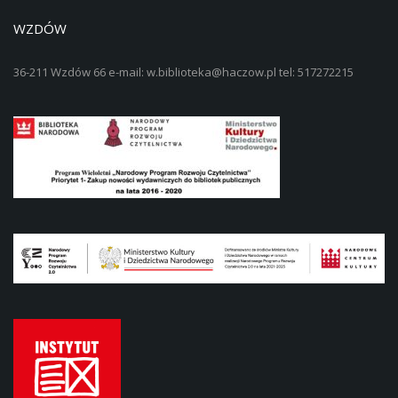
WZDÓW
36-211 Wzdów 66 e-mail: w.biblioteka@haczow.pl tel: 517272215