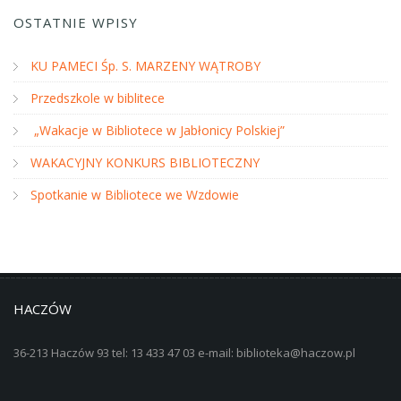
OSTATNIE WPISY
KU PAMECI Śp. S. MARZENY WĄTROBY
Przedszkole w biblitece
„Wakacje w Bibliotece w Jabłonicy Polskiej”
WAKACYJNY KONKURS BIBLIOTECZNY
Spotkanie w Bibliotece we Wzdowie
HACZÓW
36-213 Haczów 93 tel: 13 433 47 03 e-mail: biblioteka@haczow.pl