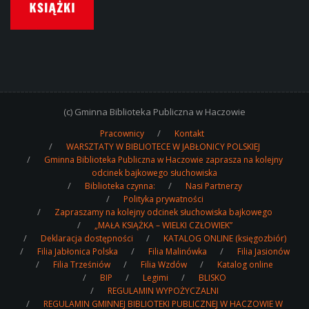
(c) Gminna Biblioteka Publiczna w Haczowie
Pracownicy
Kontakt
WARSZTATY W BIBLIOTECE W JABŁONICY POLSKIEJ
Gminna Biblioteka Publiczna w Haczowie zaprasza na kolejny
odcinek bajkowego słuchowiska
Biblioteka czynna:
Nasi Partnerzy
Polityka prywatności
Zapraszamy na kolejny odcinek słuchowiska bajkowego
„MAŁA KSIĄŻKA – WIELKI CZŁOWIEK”
Deklaracja dostępności
KATALOG ONLINE (księgozbiór)
Filia Jabłonica Polska
Filia Malinówka
Filia Jasionów
Filia Trześniów
Filia Wzdów
Katalog online
BIP
Legimi
BLISKO
REGULAMIN WYPOŻYCZALNI
REGULAMIN GMINNEJ BIBLIOTEKI PUBLICZNEJ W HACZOWIE W