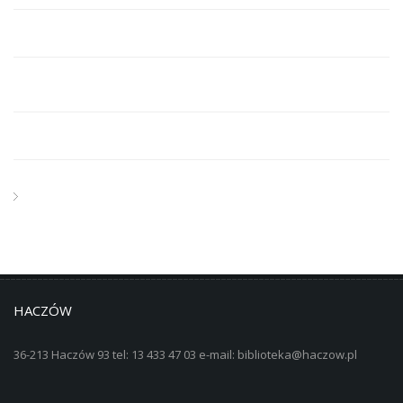
HACZÓW
36-213 Haczów 93 tel: 13 433 47 03 e-mail: biblioteka@haczow.pl