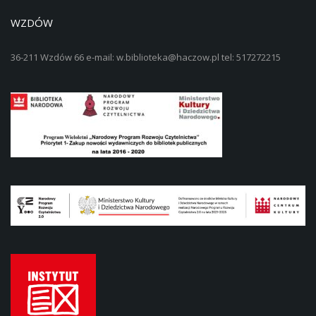
WZDÓW
36-211 Wzdów 66 e-mail: w.biblioteka@haczow.pl tel: 517272215