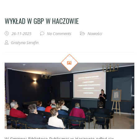
WYKŁAD W GBP W HACZOWIE
26-11-2025
No Comments
Nowości
Grażyna Serafin
W Gminnej Bibliotece Publicznej w Haczowie odbył się