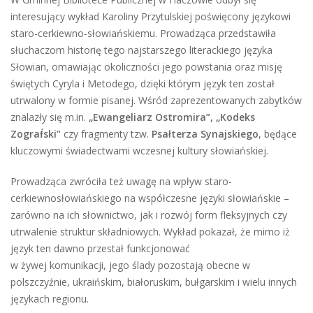
interesujący wykład Karoliny Przytulskiej poświęcony językowi
staro-cerkiewno-słowiańskiemu. Prowadząca przedstawiła
słuchaczom historię tego najstarszego literackiego języka
Słowian, omawiając okoliczności jego powstania oraz misję
świętych Cyryla i Metodego, dzięki którym język ten został
utrwalony w formie pisanej. Wśród zaprezentowanych zabytków
znalazły się m.in.
„Ewangeliarz Ostromira”, „Kodeks
Zograf́ski”
czy fragmenty tzw.
Psałterza Synajskiego
, będące
kluczowymi świadectwami wczesnej kultury słowiańskiej.
Prowadząca zwróciła też uwagę na wpływ staro-
cerkiewnosłowiańskiego na współczesne języki słowiańskie –
zarówno na ich słownictwo, jak i rozwój form fleksyjnych czy
utrwalenie struktur składniowych. Wykład pokazał, że mimo iż
język ten dawno przestał funkcjonować
w żywej komunikacji, jego ślady pozostają obecne w
polszczyźnie, ukraińskim, białoruskim, bułgarskim i wielu innych
językach regionu.