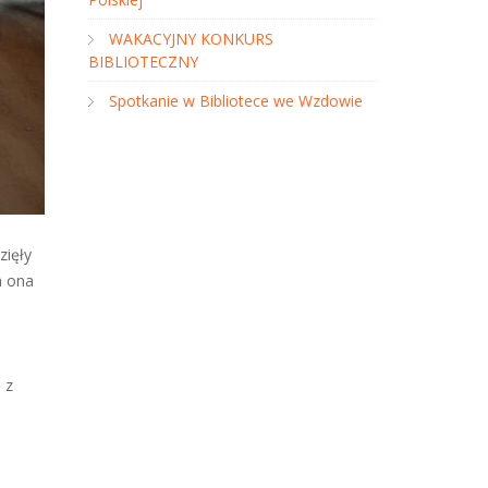
WAKACYJNY KONKURS
BIBLIOTECZNY
Spotkanie w Bibliotece we Wzdowie
zięły
a ona
 z