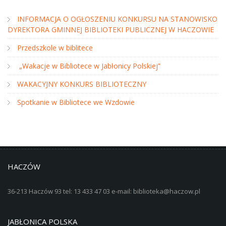
INFORMACJA O OGŁOSZENIU KONKURSU NA STANOWISKO
DYREKTORA GMINNEJ BIBLIOTEKI PUBLICZNEJ W HACZOWIE
Przedszkole w biblitece
„Wakacje w Bibliotece w Jabłonicy Polskiej”
WAKACYJNY KONKURS BIBLIOTECZNY
Spotkanie w Bibliotece we Wzdowie
HACZÓW
36-213 Haczów 93 tel: 13 433 47 03 e-mail: biblioteka@haczow.pl
JABŁONICA POLSKA