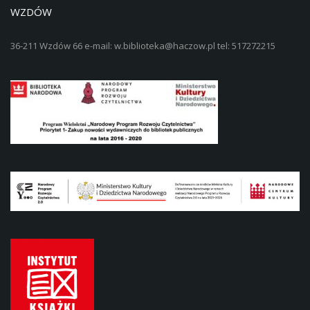
WZDÓW
36-211 Wzdów 66 e-mail: w.biblioteka@haczow.pl tel: 517272215