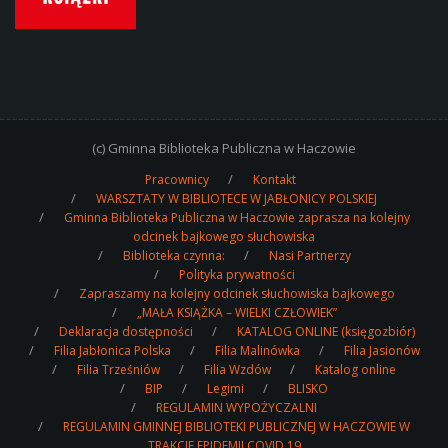
(c) Gminna Biblioteka Publiczna w Haczowie
Pracownicy
Kontakt
WARSZTATY W BIBLIOTECE W JABŁONICY POLSKIEJ
Gminna Biblioteka Publiczna w Haczowie zaprasza na kolejny
odcinek bajkowego słuchowiska
Biblioteka czynna:
Nasi Partnerzy
Polityka prywatności
Zapraszamy na kolejny odcinek słuchowiska bajkowego
„MAŁA KSIĄŻKA – WIELKI CZŁOWIEK”
Deklaracja dostępności
KATALOG ONLINE (księgozbiór)
Filia Jabłonica Polska
Filia Malinówka
Filia Jasionów
Filia Trześniów
Filia Wzdów
Katalog online
BIP
Legimi
BLISKO
REGULAMIN WYPOŻYCZALNI
REGULAMIN GMINNEJ BIBLIOTEKI PUBLICZNEJ W HACZOWIE W
TRAKCIE EPIDEMII COVID 19