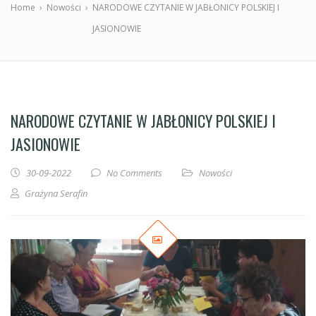
Home
›
Nowości
›
NARODOWE CZYTANIE W JABŁONICY POLSKIEJ I
JASIONOWIE
NARODOWE CZYTANIE W JABŁONICY POLSKIEJ I
JASIONOWIE
30-09-2022
No Comments
Nowości
Grażyna Serafin