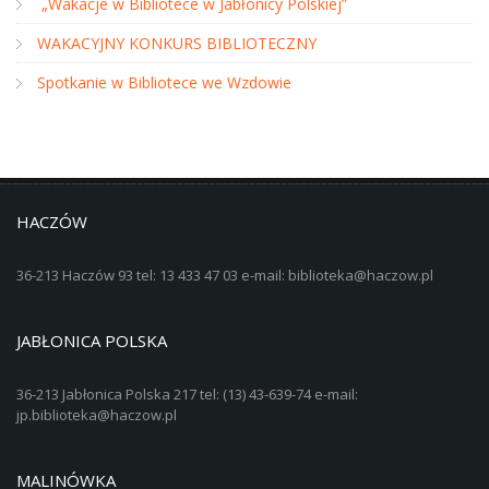
„Wakacje w Bibliotece w Jabłonicy Polskiej”
WAKACYJNY KONKURS BIBLIOTECZNY
Spotkanie w Bibliotece we Wzdowie
HACZÓW
36-213 Haczów 93 tel: 13 433 47 03 e-mail: biblioteka@haczow.pl
JABŁONICA POLSKA
36-213 Jabłonica Polska 217 tel: (13) 43-639-74 e-mail:
jp.biblioteka@haczow.pl
MALINÓWKA