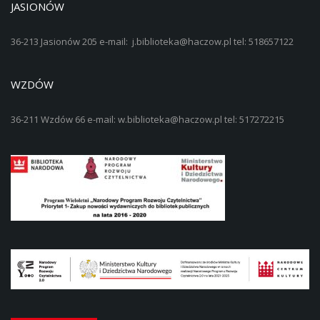
JASIONÓW
36-213 Jasionów 205 e-mail: j.biblioteka@haczow.pl tel: 518657122
WZDÓW
36-211 Wzdów 66 e-mail: w.biblioteka@haczow.pl tel: 517272215