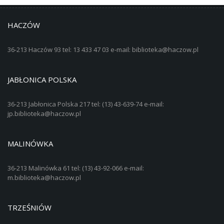
HACZÓW
36-213 Haczów 93 tel: 13 433 47 03 e-mail: biblioteka@haczow.pl
JABŁONICA POLSKA
36-213 Jabłonica Polska 217 tel: (13) 43-639-74 e-mail:
jp.biblioteka@haczow.pl
MALINÓWKA
36-213 Malinówka 61 tel: (13) 43-92-066 e-mail:
m.biblioteka@haczow.pl
TRZEŚNIÓW