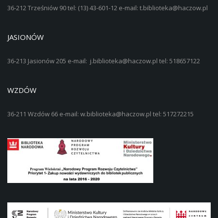
36-212 Trześniów 90 tel: (13) 43-601-12 e-mail: t.biblioteka@haczow.pl
JASIONÓW
36-213 Jasionów 205 e-mail: j.biblioteka@haczow.pl tel: 518657122
WZDÓW
36-211 Wzdów 66 e-mail: w.biblioteka@haczow.pl tel: 517272215