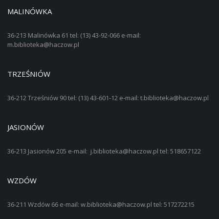
MALINÓWKA
36-213 Malinówka 61 tel: (13) 43-92-066 e-mail:
m.biblioteka@haczow.pl
TRZEŚNIÓW
36-212 Trześniów 90 tel: (13) 43-601-12 e-mail: t.biblioteka@haczow.pl
JASIONÓW
36-213 Jasionów 205 e-mail: j.biblioteka@haczow.pl tel: 518657122
WZDÓW
36-211 Wzdów 66 e-mail: w.biblioteka@haczow.pl tel: 517272215