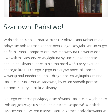
Szanowni Państwo!
W dniach od 4 do 11 marca 2022 r. z okazji Dnia Kobiet miała
odbyć się polska trasa koncertowa Olega Dovgala, wirtuoza gry
na fletni Pana, kompozytora i wykładowcy na Uniwersytecie
Lwowskim. Niestety ze względu na sytuację, jaka obecnie
panuje na Ukrainie, artysta nie ma możliwości przyjazdu do
naszego kraju. Dlatego z jego inicjatywy powstał koncert
w wersji multimedialnej, do którego dostęp wykupiła Gminna
Biblioteka Publiczna w Haczowie, by w ten sposób pomóc
ludziom Kultury i Sztuki z Ukrainy.
Do tego wsparcia przyłączyła się również Biblioteka w Jabłonicy
Polskiej goszcząc u siebie Panie z Koła Gospodyń Wiejskich
„Macierzanka”. W tym miejscu kieruję gorące podziękowania w