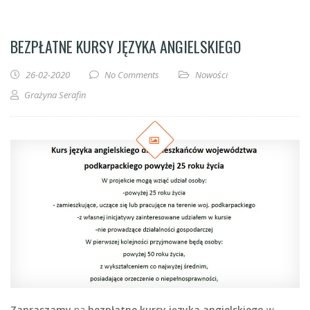
BEZPŁATNE KURSY JĘZYKA ANGIELSKIEGO
26-02-2020
No Comments
Nowości
Grażyna Serafin
Zapraszamy
na
bezpłatne kursy języka angielskiego
w