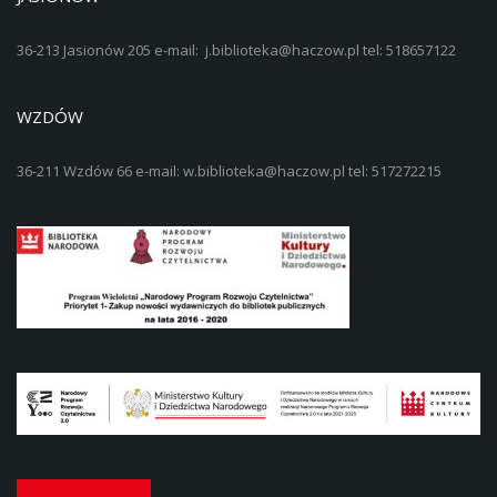
36-213 Jasionów 205 e-mail: j.biblioteka@haczow.pl tel: 518657122
WZDÓW
36-211 Wzdów 66 e-mail: w.biblioteka@haczow.pl tel: 517272215