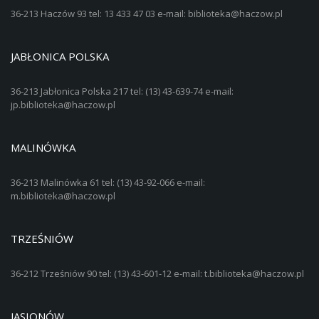
36-213 Haczów 93 tel: 13 433 47 03 e-mail: biblioteka@haczow.pl
JABŁONICA POLSKA
36-213 Jabłonica Polska 217 tel: (13) 43-639-74 e-mail:
jp.biblioteka@haczow.pl
MALINÓWKA
36-213 Malinówka 61 tel: (13) 43-92-066 e-mail:
m.biblioteka@haczow.pl
TRZEŚNIÓW
36-212 Trześniów 90 tel: (13) 43-601-12 e-mail: t.biblioteka@haczow.pl
JASIONÓW