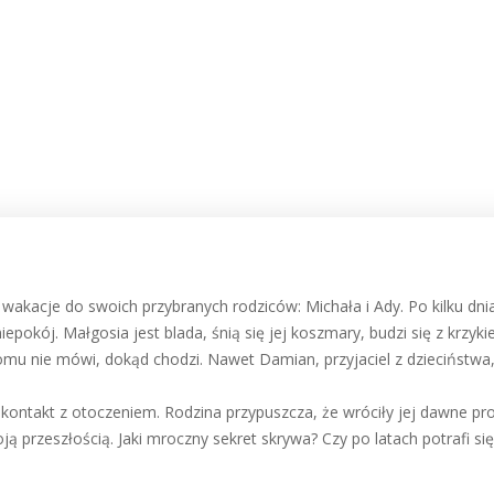
a wakacje do swoich przybranych rodziców: Michała i Ady. Po kilku dni
pokój. Małgosia jest blada, śnią się jej koszmary, budzi się z krzyki
ikomu nie mówi, dokąd chodzi. Nawet Damian, przyjaciel z dzieciństwa,
 kontakt z otoczeniem. Rodzina przypuszcza, że wróciły jej dawne p
ą przeszłością. Jaki mroczny sekret skrywa? Czy po latach potrafi się