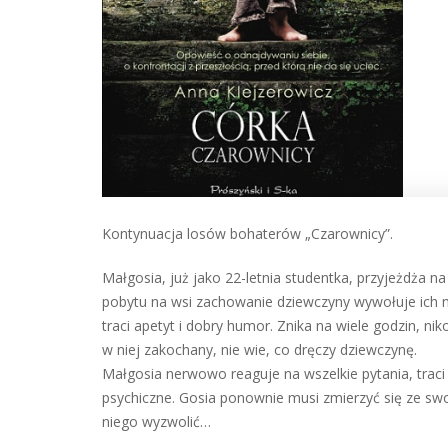
Kontynuacja losów bohaterów „Czarownicy”.
Małgosia, już jako 22-letnia studentka, przyjeżdża n
pobytu na wsi zachowanie dziewczyny wywołuje ich nie
traci apetyt i dobry humor. Znika na wiele godzin, n
w niej zakochany, nie wie, co dręczy dziewczynę.
Małgosia nerwowo reaguje na wszelkie pytania, traci
psychiczne. Gosia ponownie musi zmierzyć się ze swoj
niego wyzwolić…