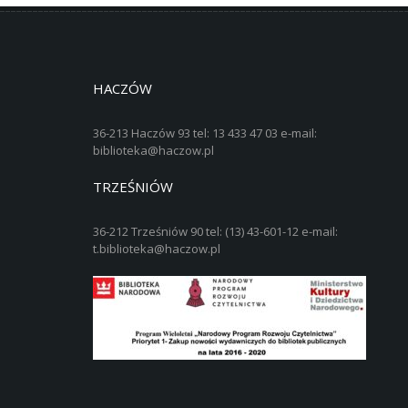
HACZÓW
36-213 Haczów 93 tel: 13 433 47 03 e-mail:
biblioteka@haczow.pl
TRZEŚNIÓW
36-212 Trześniów 90 tel: (13) 43-601-12 e-mail:
t.biblioteka@haczow.pl