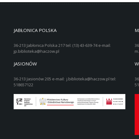
JABŁONICA POLSKA
M
36-213 Jabłonica Polska 217 tel: (13) 43-639-74 e-mail:
36
jp.biblioteka@haczow.pl
m.
JASIONÓW
W
36-213 Jasionów 205 e-mail: j.biblioteka@haczow.pl tel:
36
518657122
51