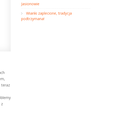
Jasionowie
Wianki zaplecione, tradycja
podtrzymana!
ach
em,
 teraz
roblemy
 z