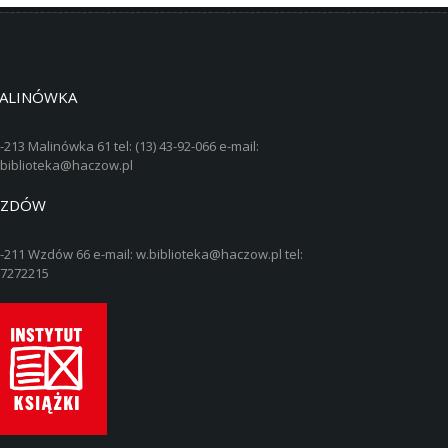
ALINÓWKA
-213 Malinówka 61 tel: (13) 43-92-066 e-mail:
biblioteka@haczow.pl
ZDÓW
-211 Wzdów 66 e-mail: w.biblioteka@haczow.pl tel:
7272215