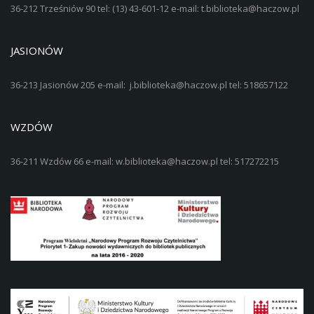
36-212 Trześniów 90 tel: (13) 43-601-12 e-mail: t.biblioteka@haczow.pl
JASIONÓW
36-213 Jasionów 205 e-mail: j.biblioteka@haczow.pl tel: 518657122
WZDÓW
36-211 Wzdów 66 e-mail: w.biblioteka@haczow.pl tel: 517272215