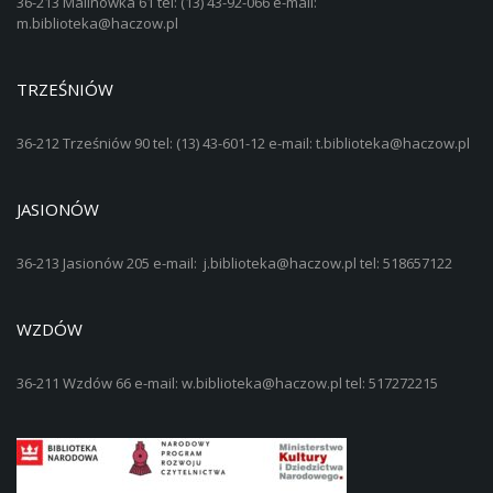
36-213 Malinówka 61 tel: (13) 43-92-066 e-mail:
m.biblioteka@haczow.pl
TRZEŚNIÓW
36-212 Trześniów 90 tel: (13) 43-601-12 e-mail: t.biblioteka@haczow.pl
JASIONÓW
36-213 Jasionów 205 e-mail: j.biblioteka@haczow.pl tel: 518657122
WZDÓW
36-211 Wzdów 66 e-mail: w.biblioteka@haczow.pl tel: 517272215