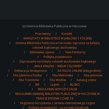
(c) Gminna Biblioteka Publiczna w Haczowie
Pracownicy
Kontakt
WARSZTATY W BIBLIOTECE W JABŁONICY POLSKIEJ
Gminna Biblioteka Publiczna w Haczowie zaprasza na kolejny
odcinek bajkowego słuchowiska
Biblioteka czynna:
Nasi Partnerzy
Polityka prywatności
Zapraszamy na kolejny odcinek słuchowiska bajkowego
„MAŁA KSIĄŻKA – WIELKI CZŁOWIEK”
Deklaracja dostępności
KATALOG ONLINE (księgozbiór)
Filia Jabłonica Polska
Filia Malinówka
Filia Jasionów
Filia Trześniów
Filia Wzdów
Katalog online
BIP
Legimi
BLISKO
REGULAMIN WYPOŻYCZALNI
REGULAMIN GMINNEJ BIBLIOTEKI PUBLICZNEJ W HACZOWIE W
TRAKCIE EPIDEMII COVID 19
Regulamin korzystania z serwisu internetowego Legimi
Polityka prywatności – na portalu Facebook