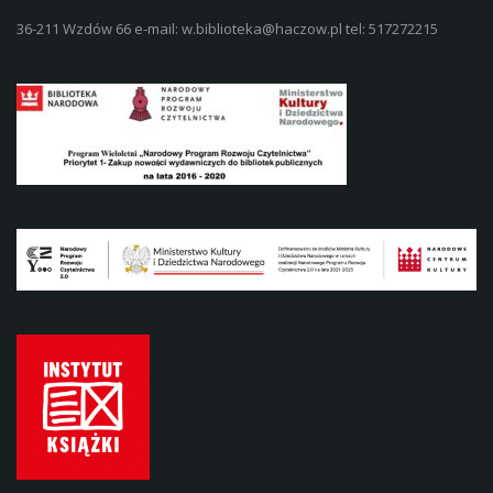
36-211 Wzdów 66 e-mail: w.biblioteka@haczow.pl tel: 517272215