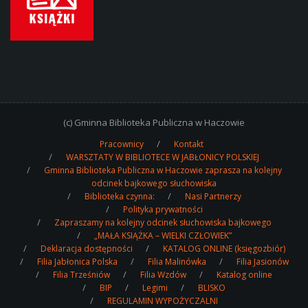
(c) Gminna Biblioteka Publiczna w Haczowie
Pracownicy
Kontakt
WARSZTATY W BIBLIOTECE W JABŁONICY POLSKIEJ
Gminna Biblioteka Publiczna w Haczowie zaprasza na kolejny
odcinek bajkowego słuchowiska
Biblioteka czynna:
Nasi Partnerzy
Polityka prywatności
Zapraszamy na kolejny odcinek słuchowiska bajkowego
„MAŁA KSIĄŻKA – WIELKI CZŁOWIEK”
Deklaracja dostępności
KATALOG ONLINE (księgozbiór)
Filia Jabłonica Polska
Filia Malinówka
Filia Jasionów
Filia Trześniów
Filia Wzdów
Katalog online
BIP
Legimi
BLISKO
REGULAMIN WYPOŻYCZALNI