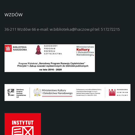
WZDÓW
36-211 Wzdów 66 e-mail: w.biblioteka@haczow.pl tel: 517272215