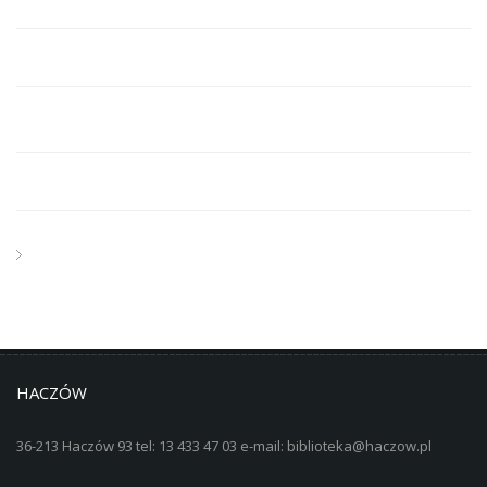
HACZÓW
36-213 Haczów 93 tel: 13 433 47 03 e-mail: biblioteka@haczow.pl