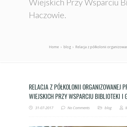
Wiejskich Przy Wsparciu B
Haczowie.
Home
›
blog
›
Relacja z półkolonii organizow
RELACJA Z PÓŁKOLONII ORGANIZOWANEJ 
WIEJSKICH PRZY WSPARCIU BIBLIOTEKI I
31-07-2017
No Comments
blog
M