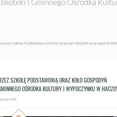
iblioteki I Gminnego Ośrodka Kul
anej przez Szkołę Podstawową oraz Koło Gospodyń Wiejskich przy wsparciu Bib
PRZEZ SZKOŁĘ PODSTAWOWĄ ORAZ KOŁO GOSPODYŃ
 GMINNEGO OŚRODKA KULTURY I WYPOCZYNKU W HACZO
onika Filak