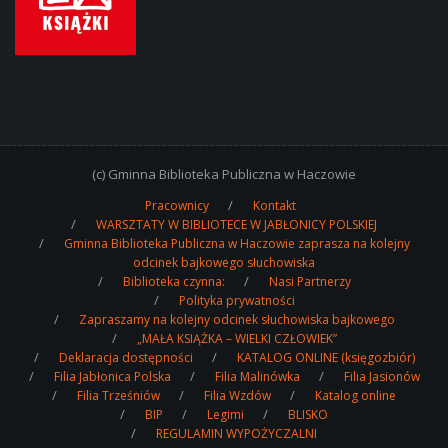
(c) Gminna Biblioteka Publiczna w Haczowie
Pracownicy
Kontakt
WARSZTATY W BIBLIOTECE W JABŁONICY POLSKIEJ
Gminna Biblioteka Publiczna w Haczowie zaprasza na kolejny
odcinek bajkowego słuchowiska
Biblioteka czynna:
Nasi Partnerzy
Polityka prywatności
Zapraszamy na kolejny odcinek słuchowiska bajkowego
„MAŁA KSIĄŻKA – WIELKI CZŁOWIEK”
Deklaracja dostępności
KATALOG ONLINE (księgozbiór)
Filia Jabłonica Polska
Filia Malinówka
Filia Jasionów
Filia Trześniów
Filia Wzdów
Katalog online
BIP
Legimi
BLISKO
REGULAMIN WYPOŻYCZALNI