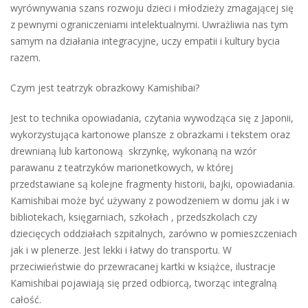
wyrównywania szans rozwoju dzieci i młodzieży zmagającej się
z pewnymi ograniczeniami intelektualnymi. Uwrażliwia nas tym
samym na działania integracyjne, uczy empatii i kultury bycia
razem.
Czym jest teatrzyk obrazkowy Kamishibai?
Jest to technika opowiadania, czytania wywodząca się z Japonii,
wykorzystująca kartonowe plansze z obrazkami i tekstem oraz
drewnianą lub kartonową skrzynkę, wykonaną na wzór
parawanu z teatrzyków marionetkowych, w której
przedstawiane są kolejne fragmenty historii, bajki, opowiadania.
Kamishibai może być używany z powodzeniem w domu jak i w
bibliotekach, księgarniach, szkołach , przedszkolach czy
dziecięcych oddziałach szpitalnych, zarówno w pomieszczeniach
jak i w plenerze. Jest lekki i łatwy do transportu. W
przeciwieństwie do przewracanej kartki w książce, ilustracje
Kamishibai pojawiają się przed odbiorcą, tworząc integralną
całość.