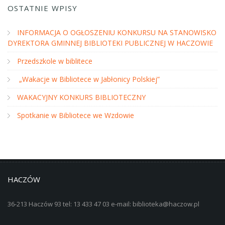
OSTATNIE WPISY
INFORMACJA O OGŁOSZENIU KONKURSU NA STANOWISKO
DYREKTORA GMINNEJ BIBLIOTEKI PUBLICZNEJ W HACZOWIE
Przedszkole w biblitece
„Wakacje w Bibliotece w Jabłonicy Polskiej”
WAKACYJNY KONKURS BIBLIOTECZNY
Spotkanie w Bibliotece we Wzdowie
HACZÓW
36-213 Haczów 93 tel: 13 433 47 03 e-mail: biblioteka@haczow.pl