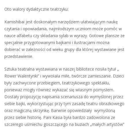
Oto walory dydaktyczne teatrzyku:
Kamishibai jest doskonałym narzędziem ułatwiającym naukę
czytania i opowiadania, najmłodszym uczniom może pomóc w
nauce alfabetu czy składania sylab w wyrazy. Gotowe plansze ze
specjalnie przygotowanymi bajkami i ilustracjami można
dobierać w zależności od wieku grupy dla której wystawiane jest
przedstawienie.
Sztuka teatralna wystawiana w naszej bibliotece nosiła tytuł „
Rower Walentynki” i wywołała miłe, twórcze zamieszanie. Dzieci
były zachwycone przebiegiem, teatrzykowego spektaklu,
ponieważ mogły również wykazać się własnym pomysłem.
Dostały propozycję napisania scenariusza do wymyślonej przez
siebie bajki, wykorzystując przy tym zasadę teatru obrazkowego
oraz magiczną skrzynkę. Barwnie opowiedziały wymyśloną
przez siebie historię. Pani Kasia była bardzo zadowolona ze
szczerego uśmiechu goszczącego na buziach „małych artystów”