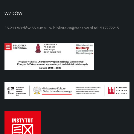
WZDÓW
36-211 Wzdów 66 e-mail: w.biblioteka@haczow.pl tel: 517272215