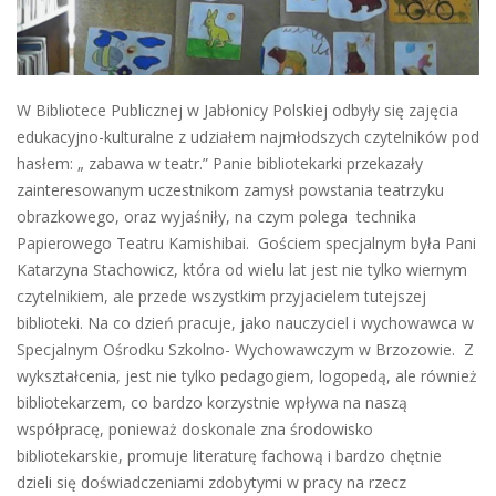
W Bibliotece Publicznej w Jabłonicy Polskiej odbyły się zajęcia
edukacyjno-kulturalne z udziałem najmłodszych czytelników pod
hasłem: „ zabawa w teatr.” Panie bibliotekarki przekazały
zainteresowanym uczestnikom zamysł powstania teatrzyku
obrazkowego, oraz wyjaśniły, na czym polega technika
Papierowego Teatru Kamishibai. Gościem specjalnym była Pani
Katarzyna Stachowicz, która od wielu lat jest nie tylko wiernym
czytelnikiem, ale przede wszystkim przyjacielem tutejszej
biblioteki. Na co dzień pracuje, jako nauczyciel i wychowawca w
Specjalnym Ośrodku Szkolno- Wychowawczym w Brzozowie. Z
wykształcenia, jest nie tylko pedagogiem, logopedą, ale również
bibliotekarzem, co bardzo korzystnie wpływa na naszą
współpracę, ponieważ doskonale zna środowisko
bibliotekarskie, promuje literaturę fachową i bardzo chętnie
dzieli się doświadczeniami zdobytymi w pracy na rzecz