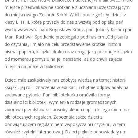
miejsce przedwakacyjne spotkanie z uczniami uczęszczającymi
do miejscowego Zespołu Szkół. W bibliotece gościły dzieci z
klasy I, II i III, które przyszły do nas z wizytą pod opieką pań
wychowawczyń: pani Bogusławy Krauz, pani Jolanty Kielar i pani
Marii Rachwał. Spotkanie przebiegało pod hasłem „Od pisania
do czytania„ i miało na celu przedstawienie krótkiej historii
pisma, papieru, książki i druku oraz drogi, jaką pokonuje książka
od momentu pomysłu na jej napisanie, aż do chwili zajęcia
miejsca na półce w bibliotece.
Dzieci mile zaskakiwały nas zdobytą wiedzą na temat historii
książki, jej roli i znaczenia w edukacji i chętnie odpowiadały na
zadawane pytania. Pani bibliotekarka omówiła formy
działalności biblioteki, wymieniła rodzaje gromadzonych
zbiorów i przedstawiła sposoby układu i opisu księgozbioru na
bibliotecznych regałach. Zapoznała także dzieci z
obowiązującym regulaminem wypożyczalni i czytelni , w tym
również czytelni internetowej. Dzieci pięknie odpowiadały na