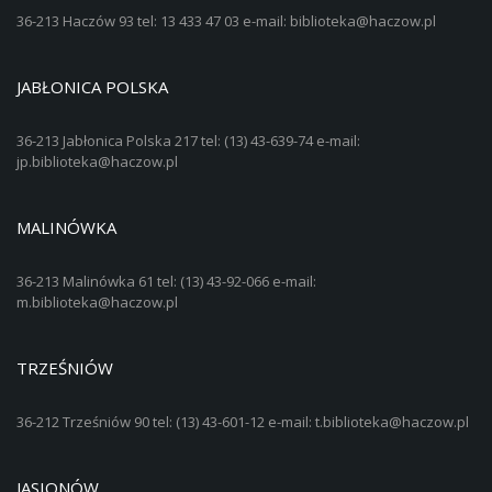
36-213 Haczów 93 tel: 13 433 47 03 e-mail: biblioteka@haczow.pl
JABŁONICA POLSKA
36-213 Jabłonica Polska 217 tel: (13) 43-639-74 e-mail:
jp.biblioteka@haczow.pl
MALINÓWKA
36-213 Malinówka 61 tel: (13) 43-92-066 e-mail:
m.biblioteka@haczow.pl
TRZEŚNIÓW
36-212 Trześniów 90 tel: (13) 43-601-12 e-mail: t.biblioteka@haczow.pl
JASIONÓW