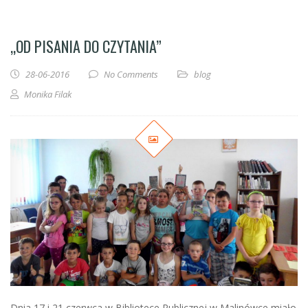
„OD PISANIA DO CZYTANIA”
28-06-2016
No Comments
blog
Monika Filak
Dnia 17 i 21 czerwca w Bibliotece Publicznej w Malinówce miało