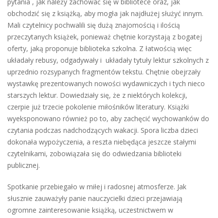
pytania , jak należy zachować się w bibliotece oraz, jak
obchodzić się z książką, aby mogła jak najdłużej służyć innym.
Mali czytelnicy pochwalili się dużą znajomością i ilością
przeczytanych książek, ponieważ chętnie korzystają z bogatej
oferty, jaką proponuje biblioteka szkolna. Z łatwością więc
układały rebusy, odgadywały i układały tytuły lektur szkolnych z
uprzednio rozsypanych fragmentów tekstu. Chętnie obejrzały
wystawkę prezentowanych nowości wydawniczych i tych nieco
starszych lektur. Dowiedziały się, że z niektórych kolekcji,
czerpie już trzecie pokolenie miłośników literatury. Książki
wyeksponowano również po to, aby zachęcić wychowanków do
czytania podczas nadchodzących wakacji. Spora liczba dzieci
dokonała wypożyczenia, a reszta niebędąca jeszcze stałymi
czytelnikami, zobowiązała się do odwiedzania biblioteki
publicznej.
Spotkanie przebiegało w miłej i radosnej atmosferze. Jak
słusznie zauważyły panie nauczycielki dzieci przejawiają
ogromne zainteresowanie książką, uczestnictwem w