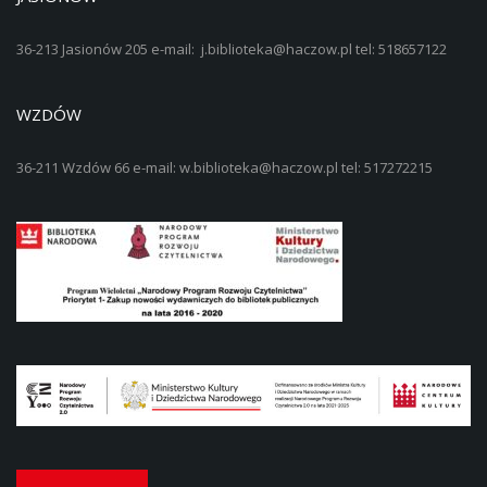
36-213 Jasionów 205 e-mail: j.biblioteka@haczow.pl tel: 518657122
WZDÓW
36-211 Wzdów 66 e-mail: w.biblioteka@haczow.pl tel: 517272215