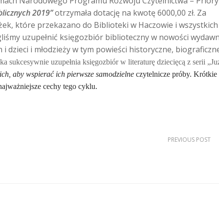
amach Narodowego Programu Rozwoju Czytelnictwa – Priory
blicznych 2019”
otrzymała dotację na kwotę 6000,00 zł. Za
ek, które przekazano do Biblioteki w Haczowie i wszystkich fi
śmy uzupełnić księgozbiór biblioteczny w nowości wydawn
h i dzieci i młodzieży w tym powieści historyczne, biograficzn
eka sukcesywnie uzupełnia księgozbiór w literaturę dziecięcą z serii „Ju
kich, aby wspierać ich pierwsze samodzie
l
ne
czytelnicze próby. Krótkie 
y najważniejsze cechy tego cyklu.
PREVIOUS POST