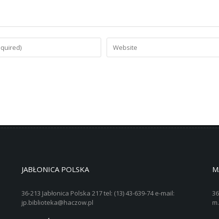
JABŁONICA POLSKA
M
36-213 Jabłonica Polska 217 tel: (13) 43-639-74 e-mail:
36
jp.biblioteka@haczow.pl
m.