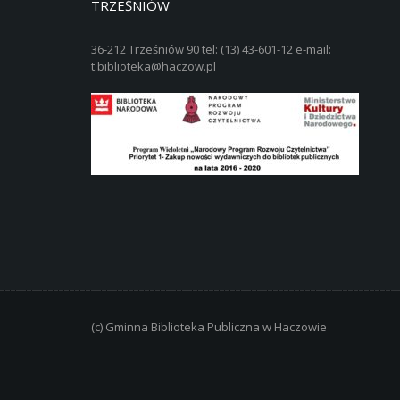
TRZEŚNIÓW
36-212 Trześniów 90 tel: (13) 43-601-12 e-mail:
t.biblioteka@haczow.pl
(c) Gminna Biblioteka Publiczna w Haczowie