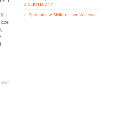
tet 1
BIBLIOTECZNY
lii.
Spotkanie w Bibliotece we Wzdowie
icze
e,
ż
i
NEXT