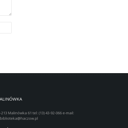
ALINÓWKA
-213 Malinówka 61 tel: (13) 43-92-066 e-mail:
biblioteka@haczow.pl