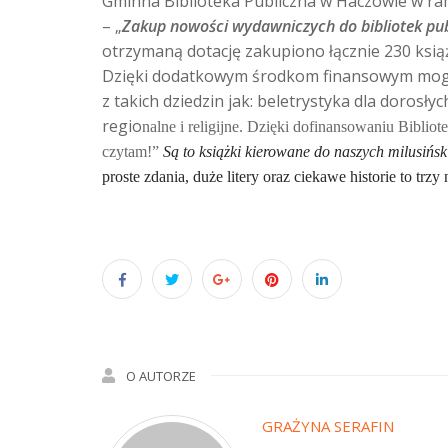
Gminna Biblioteka Publiczna w Haczowie w r
– „
Zakup nowości wydawniczych do bibliotek pu
otrzyman
ą
dotację zakupiono łącznie 230 książ
Dzięki dodatkowym środkom finansowym mogli
z takich dziedzin jak: beletrystyka dla dorosłyc
regio
nalne i religijne. Dzięki dofinansowaniu Bibliot
czytam!”
Są to książki kierowane do naszych milusińs
proste zdania, duże litery oraz ciekawe historie to trz
O AUTORZE
GRAŻYNA SERAFIN