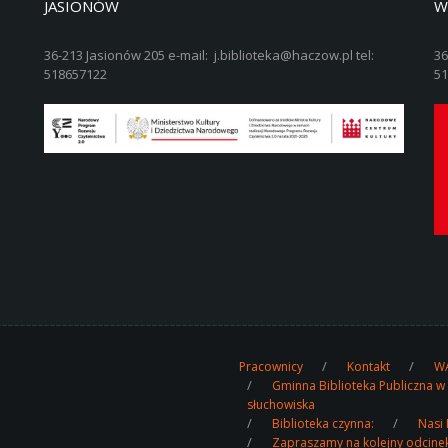
JASIONÓW
W
36-213 Jasionów 205 e-mail: j.biblioteka@haczow.pl tel:
36
518657122
51
Pracownicy
Kontakt
WA
Gminna Biblioteka Publiczna w
słuchowiska
Biblioteka czynna:
Nasi 
Zapraszamy na kolejny odcine