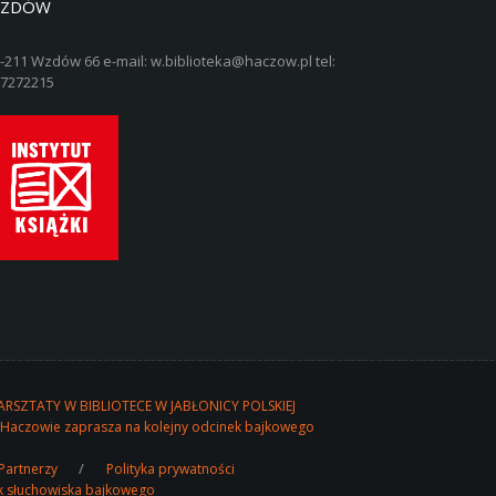
ZDÓW
-211 Wzdów 66 e-mail: w.biblioteka@haczow.pl tel:
7272215
RSZTATY W BIBLIOTECE W JABŁONICY POLSKIEJ
 Haczowie zaprasza na kolejny odcinek bajkowego
Partnerzy
Polityka prywatności
k słuchowiska bajkowego