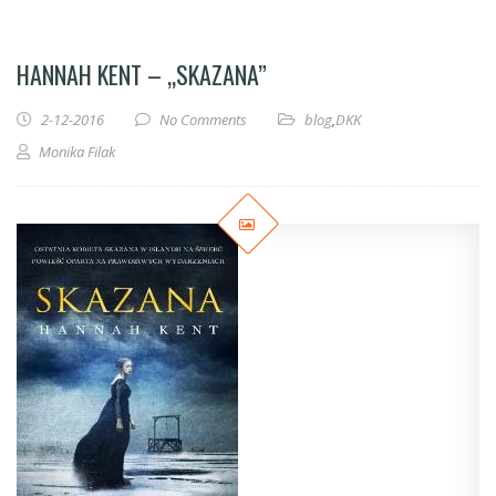
HANNAH KENT – „SKAZANA”
2-12-2016
No Comments
blog
,
DKK
Monika Filak