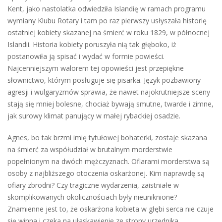
Kent, jako nastolatka odwiedziła Islandię w ramach programu
wymiany Klubu Rotary i tam po raz pierwszy usłyszała historię
ostatniej kobiety skazanej na śmierć w roku 1829, w północnej
Islandii. Historia kobiety poruszyła nią tak głęboko, iż
postanowiła ją spisać i wydać w formie powieści.
Najcenniejszym walorem tej opowieści jest przepiękne
słownictwo, którym posługuje się pisarka. Język pozbawiony
agresji i wulgaryzmów sprawia, że nawet najokrutniejsze sceny
stają się mniej bolesne, chociaż bywają smutne, twarde i zimne,
jak surowy klimat panujący w małej rybackiej osadzie.
Agnes, bo tak brzmi imię tytułowej bohaterki, zostaje skazana
na śmierć za współudział w brutalnym morderstwie
popełnionym na dwóch mężczyznach. Ofiarami morderstwa są
osoby z najbliższego otoczenia oskarżonej. Kim naprawdę są
ofiary zbrodni? Czy tragiczne wydarzenia, zaistniałe w
skomplikowanych okolicznościach były nieuniknione?
Znamienne jest to, że oskarżona kobieta w głębi serca nie czuje
się winna i czeka na ułaskawienie ze strony urzędnika