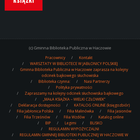
(c) Gminna Biblioteka Publiczna w Haczowie
Pracownicy
Kontakt
WARSZTATY W BIBLIOTECE W JABŁONICY POLSKIEJ
Gminna Biblioteka Publiczna w Haczowie zaprasza na kolejny
odcinek bajkowego słuchowiska
Biblioteka czynna:
Nasi Partnerzy
Polityka prywatności
Zapraszamy na kolejny odcinek słuchowiska bajkowego
„MAŁA KSIĄŻKA – WIELKI CZŁOWIEK”
Deklaracja dostępności
KATALOG ONLINE (księgozbiór)
Filia Jabłonica Polska
Filia Malinówka
Filia Jasionów
Filia Trześniów
Filia Wzdów
Katalog online
BIP
Legimi
BLISKO
REGULAMIN WYPOŻYCZALNI
REGULAMIN GMINNEJ BIBLIOTEKI PUBLICZNEJ W HACZOWIE W