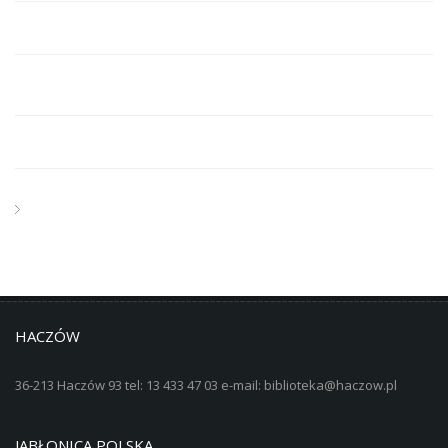
HACZÓW
36-213 Haczów 93 tel: 13 433 47 03 e-mail: biblioteka@haczow.pl
JABŁONICA POLSKA