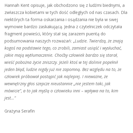
Hannah Kent opisuje, jak obchodzono się z ludźmi biednymi, a
zwłaszcza kobietami w tych dość odległych od nas czasach. Dla
niektórych ta forma oskarżania i osądzania nie była w swej
wymowie bardzo zaskakującą. Jedna z czytelniczek odczytała
fragment powieści, który stał się zarazem puentą do
podsumowania naszych rozważań: „
Ludzie. Twierdzą, że znają
kogoś na podstawie tego, co zrobili, zamiast usiąść i wysłuchać,
jakie mają wytłumaczenie. Choćby człowiek bardzo się starał,
wieść pobożna życie zniszczy. Jeżeli ktoś w tej dolinie popełnił
jeden błąd, ludzie nigdy już nie zapomną. Bez względu na to, że
człowiek próbował postąpić jak najlepiej. I nieważne, że
wewnętrzny głos szepcze nieustannie „nie jestem taki, jak
mówicie”, a to jak myślą o człowieku inni – wpływa na to, kim
jest…”
Grażyna Serafin