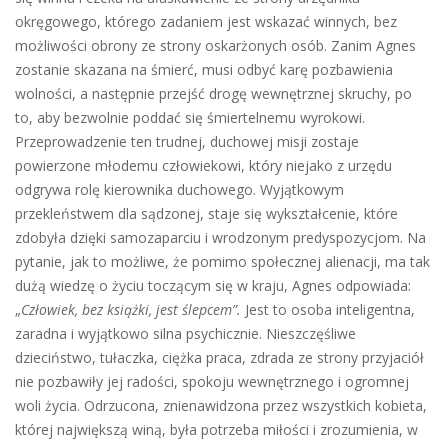
okręgowego, którego zadaniem jest wskazać winnych, bez
możliwości obrony ze strony oskarżonych osób. Zanim Agnes
zostanie skazana na śmierć, musi odbyć karę pozbawienia
wolności, a następnie przejść drogę wewnętrznej skruchy, po
to, aby bezwolnie poddać się śmiertelnemu wyrokowi.
Przeprowadzenie ten trudnej, duchowej misji zostaje
powierzone młodemu człowiekowi, który niejako z urzędu
odgrywa rolę kierownika duchowego. Wyjątkowym
przekleństwem dla sądzonej, staje się wykształcenie, które
zdobyła dzięki samozaparciu i wrodzonym predyspozycjom. Na
pytanie, jak to możliwe, że pomimo społecznej alienacji, ma tak
dużą wiedzę o życiu toczącym się w kraju, Agnes odpowiada:
„
Człowiek, bez książki, jest ślepcem”.
Jest to osoba inteligentna,
zaradna i wyjątkowo silna psychicznie. Nieszczęśliwe
dzieciństwo, tułaczka, ciężka praca, zdrada ze strony przyjaciół
nie pozbawiły jej radości, spokoju wewnętrznego i ogromnej
woli życia. Odrzucona, znienawidzona przez wszystkich kobieta,
której największą winą, była potrzeba miłości i zrozumienia, w