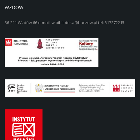
WZDÓW
36-211 Wzdów 66 e-mail: w.biblioteka@haczow.pl tel: 517272215