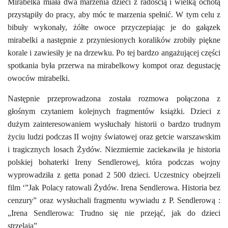
Mirabelka miała dwa marzenia dzieci z radością i wielką ochotą
przystąpiły do pracy, aby móc te marzenia spełnić. W tym celu z
bibuły wykonały, żółte owoce przyczepiając je do gałązek
mirabelki a następnie z przyniesionych koralików zrobiły piękne
korale i zawiesiły je na drzewku. Po tej bardzo angażującej części
spotkania była przerwa na mirabelkowy kompot oraz degustację
owoców mirabelki.
Następnie przeprowadzona została rozmowa połączona z
głośnym czytaniem kolejnych fragmentów książki. Dzieci z
dużym zainteresowaniem wysłuchały historii o bardzo trudnym
życiu ludzi podczas II wojny światowej oraz getcie warszawskim
i tragicznych losach Żydów. Niezmiernie zaciekawiła je historia
polskiej bohaterki Ireny Sendlerowej, która podczas wojny
wyprowadziła z getta ponad 2 500 dzieci. Uczestnicy obejrzeli
film ‘”Jak Polacy ratowali Żydów. Irena Sendlerowa. Historia bez
cenzury” oraz wysłuchali fragmentu wywiadu z P. Sendlerową :
„Irena Sendlerowa: Trudno się nie przejąć, jak do dzieci
strzelają”