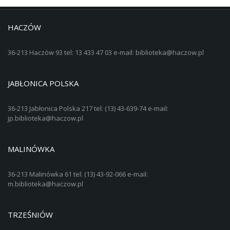
HACZÓW
36-213 Haczów 93 tel: 13 433 47 03 e-mail: biblioteka@haczow.pl
JABŁONICA POLSKA
36-213 Jabłonica Polska 217 tel: (13) 43-639-74 e-mail:
jp.biblioteka@haczow.pl
MALINÓWKA
36-213 Malinówka 61 tel: (13) 43-92-066 e-mail:
m.biblioteka@haczow.pl
TRZEŚNIÓW