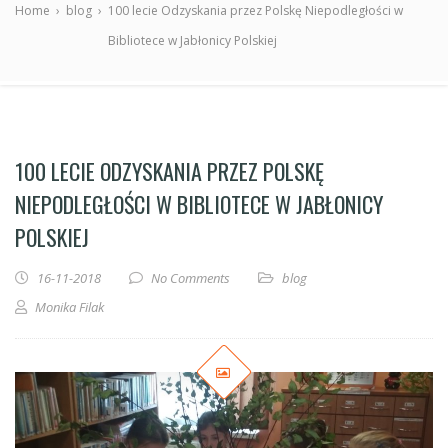
Home
›
blog
›
100 lecie Odzyskania przez Polskę Niepodległości w
Bibliotece w Jabłonicy Polskiej
100 LECIE ODZYSKANIA PRZEZ POLSKĘ
NIEPODLEGŁOŚCI W BIBLIOTECE W JABŁONICY
POLSKIEJ
16-11-2018
No Comments
blog
Monika Filak