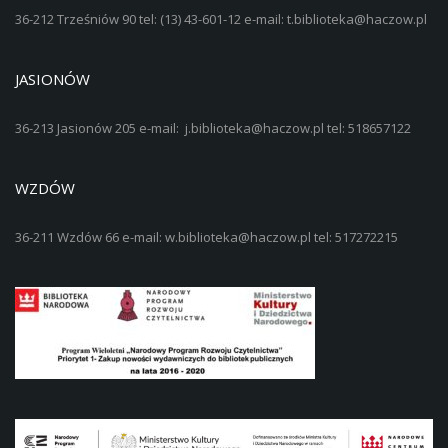
36-212 Trześniów 90 tel: (13) 43-601-12 e-mail: t.biblioteka@haczow.pl
JASIONÓW
36-213 Jasionów 205 e-mail: j.biblioteka@haczow.pl tel: 518657122
WZDÓW
36-211 Wzdów 66 e-mail: w.biblioteka@haczow.pl tel: 517272215